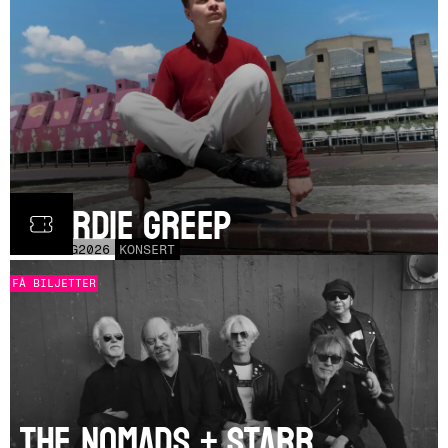
Geordie Greep
TOR
20
AUG
2026
KONSERT
FÅ BILJETTER
The Nomads + Starr