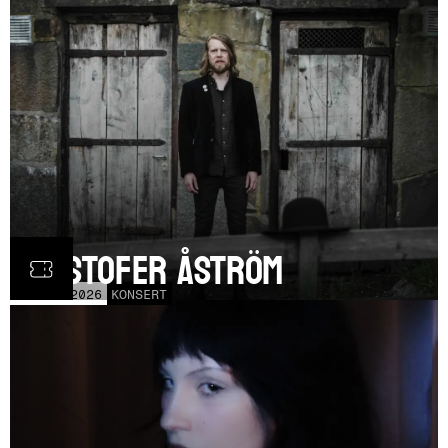
Kristofer Åström
TOR
5
NOV
2026
KONSERT