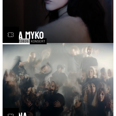
Olga Myko
LÖR
31
OCT
2026
KONSERT