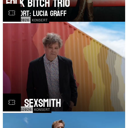
Folk Bitch Trio
SUPPORT: Lucia Graff
TOR
3
SEP
2026
KONSERT
Ron Sexsmith
MÅN
31
AUG
2026
KONSERT