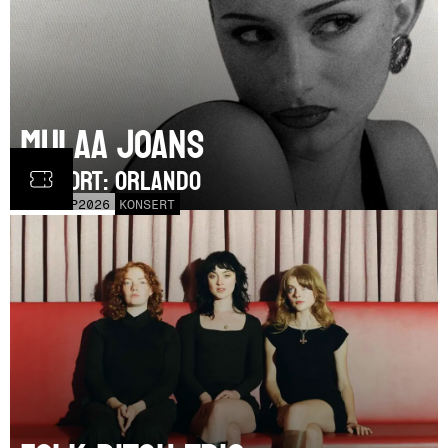
Mulaa Joans
SUPPORT: Orlando
MÅN
21
SEP
2026
KONSERT