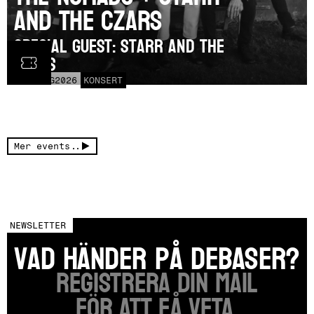
and the Czars
SPECIAL GUEST: Starr and the
Czars
LÖR
15
AUG
2026
KONSERT
Mer events..
NEWSLETTER
vad händer på DEBASER?
Registrera din mail
FÖR ATT FÅ VETA.