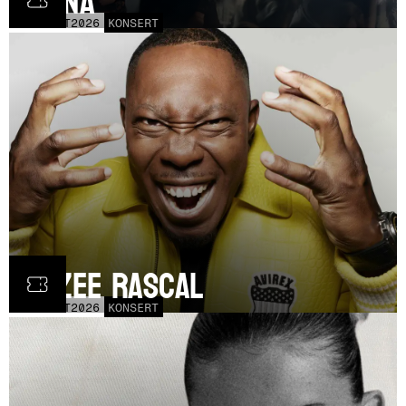
Fauna
FRE
30
OCT
2026
KONSERT
Dizzee Rascal
LÖR
17
OCT
2026
KONSERT