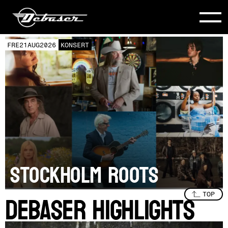
TIS
25
AUG
2026
KONSERT
FÅ BILJETTER
TOODY COLE AND
HER BAND
SPECIAL GUEST: Jenny
Don’t and the Spurs
DEBASER HIGHLIGHTS
Slide 2 of 8.
TOP