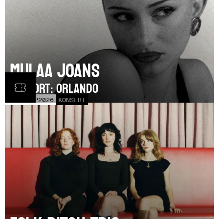
Mulaa Joans
SUPPORT: Orlando
MÅN
21
SEP
2026
KONSERT