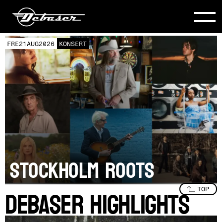
TIS
25
AUG
2026
KONSERT
FÅ BILJETTER
TOODY COLE AND
HER BAND
SPECIAL GUEST: Jenny
Don’t and the Spurs
DEBASER HIGHLIGHTS
Slide 2 of 8.
TOP