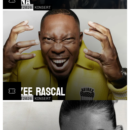
Fauna
FRE
30
OCT
2026
KONSERT
Dizzee Rascal
LÖR
17
OCT
2026
KONSERT