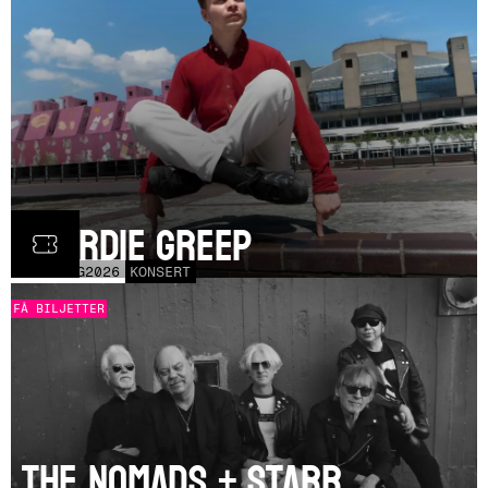
Geordie Greep
TOR
20
AUG
2026
KONSERT
FÅ BILJETTER
The Nomads + Starr