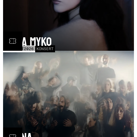
Olga Myko
LÖR
31
OCT
2026
KONSERT