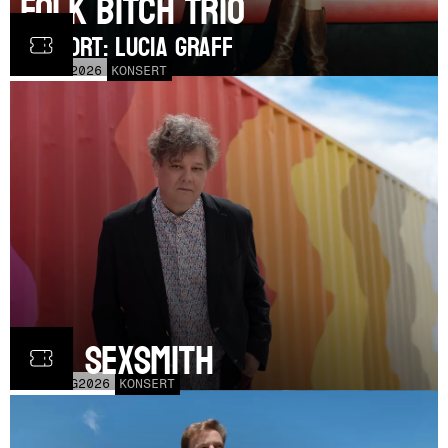
Folk Bitch Trio
SUPPORT: Lucia Graff
TOR
3
SEP
2026
KONSERT
Ron Sexsmith
MÅN
31
AUG
2026
KONSERT