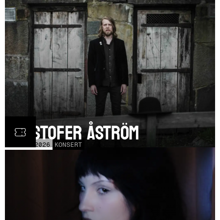
Kristofer Åström
TOR
5
NOV
2026
KONSERT