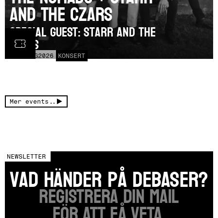
and the Czars
SPECIAL GUEST: Starr and the
Czars
LÖR
15
AUG
2026
KONSERT
Mer events..
NEWSLETTER
vad händer på DEBASER?
Registrera din mail
FÖR ATT FÅ VETA.