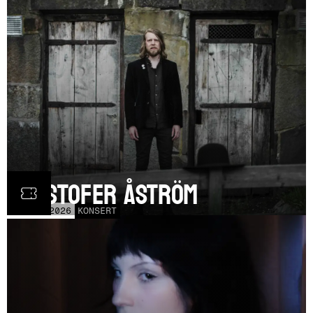
Kristofer Åström
TOR
5
NOV
2026
KONSERT