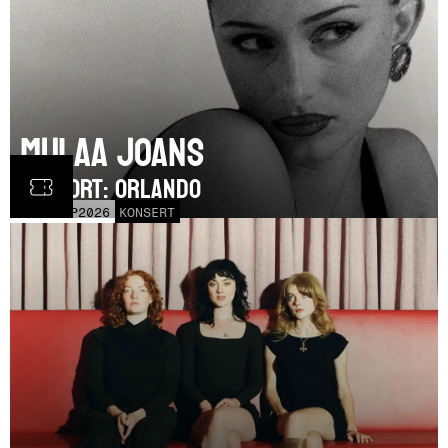
Mulaa Joans
SUPPORT: Orlando
MÅN
21
SEP
2026
KONSERT