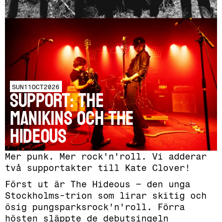
SUN
11
OCT
2026
SUPPORT: The
Manikins och The
Hideous
Mer punk. Mer rock'n'roll. Vi adderar
två supportakter till Kate Clover!
Först ut är The Hideous – den unga
Stockholms-trion som lirar skitig och
ösig pungsparksrock'n'roll. Förra
hösten släppte de debutsingeln