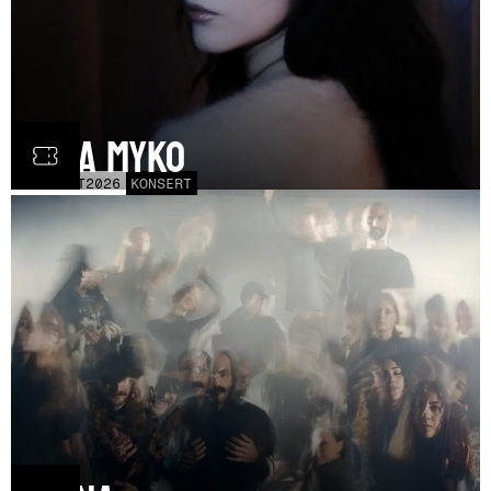
Olga Myko
LÖR
31
OCT
2026
KONSERT