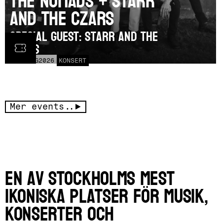
The Nomads + Starr
and the Czars
SPECIAL GUEST: Starr and the
Czars
LÖR
15
AUG
2026
KONSERT
Mer events..
En av Stockholms mest
ikoniska platser för musik,
konserter och