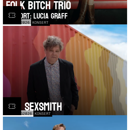
Folk Bitch Trio
SUPPORT: Lucia Graff
TOR
3
SEP
2026
KONSERT
Ron Sexsmith
MÅN
31
AUG
2026
KONSERT