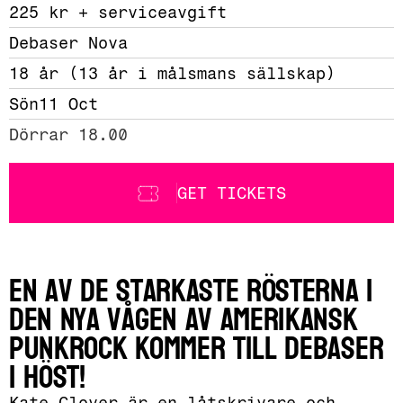
225 kr + serviceavgift 
Debaser Nova
18 år (13 år i målsmans sällskap)
Sön
11 Oct
Dörrar 18.00
GET TICKETS
En av de starkaste rösterna i
den nya vågen av amerikansk
punkrock kommer till Debaser
i höst!
Kate Clover är en låtskrivare och