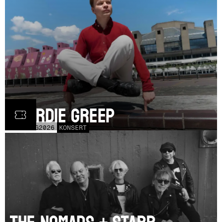
Geordie Greep
TOR
20
AUG
2026
KONSERT