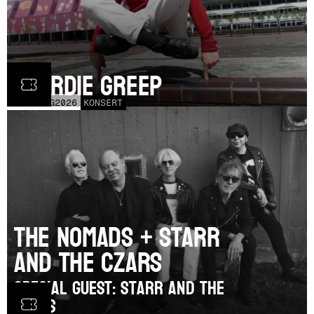
Geordie Greep
TOR
20
AUG
2026
KONSERT
The Nomads + Starr
and the Czars
SPECIAL GUEST: Starr and the
Czars