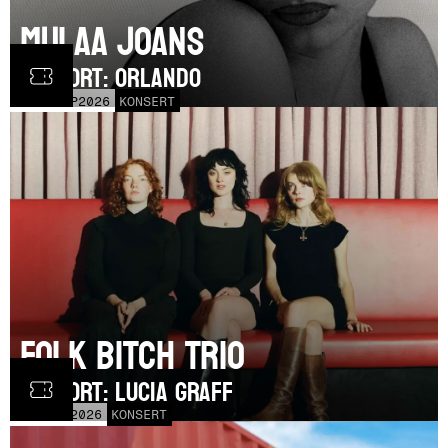
Mulaa Joans
SUPPORT: Orlando
MÅN
21
SEP
2026
KONSERT
Folk Bitch Trio
SUPPORT: Lucia Graff
TOR
3
SEP
2026
KONSERT