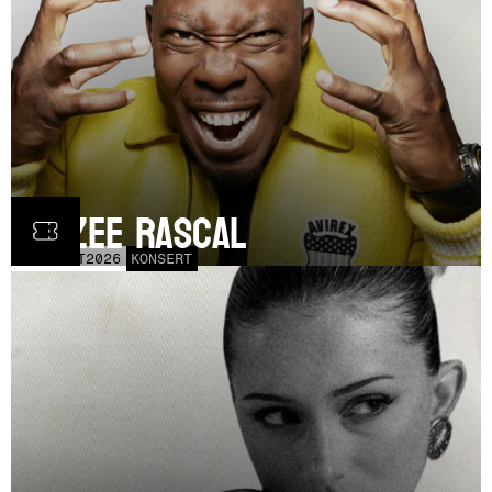
Dizzee Rascal
LÖR
17
OCT
2026
KONSERT