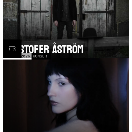
Kristofer Åström
TOR
5
NOV
2026
KONSERT