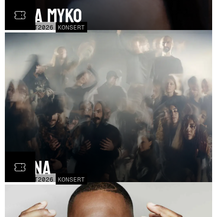
Olga Myko
LÖR
31
OCT
2026
KONSERT
Fauna
FRE
30
OCT
2026
KONSERT