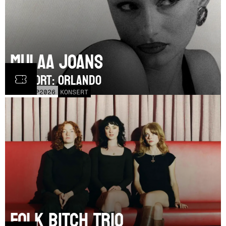
Mulaa Joans
SUPPORT: Orlando
MÅN
21
SEP
2026
KONSERT
Folk Bitch Trio