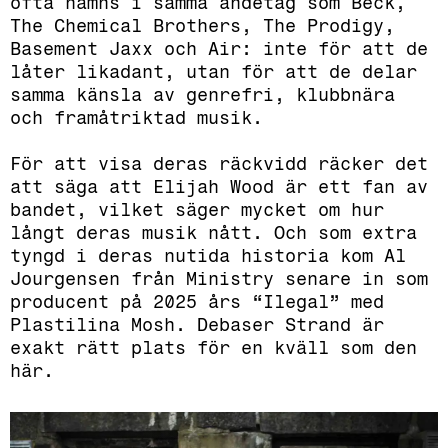
ofta nämns i samma andetag som Beck,
The Chemical Brothers, The Prodigy,
Basement Jaxx och Air: inte för att de
låter likadant, utan för att de delar
samma känsla av genrefri, klubbnära
och framåtriktad musik.
För att visa deras räckvidd räcker det
att säga att Elijah Wood är ett fan av
bandet, vilket säger mycket om hur
långt deras musik nått. Och som extra
tyngd i deras nutida historia kom Al
Jourgensen från Ministry senare in som
producent på 2025 års “Ilegal” med
Plastilina Mosh. Debaser Strand är
exakt rätt plats för en kväll som den
här.