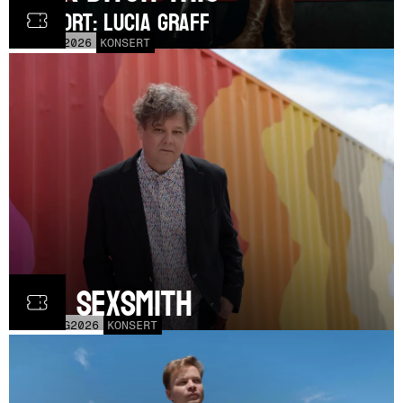
SUPPORT: Lucia Graff
TOR
3
SEP
2026
KONSERT
Ron Sexsmith
MÅN
31
AUG
2026
KONSERT