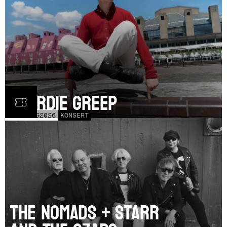
Geordie Greep
TOR
20
AUG
2026
KONSERT
The Nomads + Starr