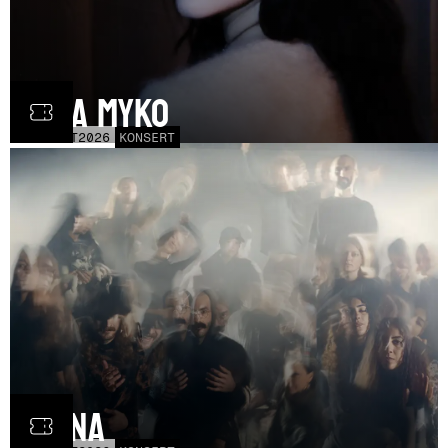
Olga Myko
LÖR
31
OCT
2026
KONSERT
Fauna