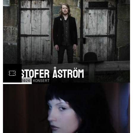
Kristofer Åström
TOR
5
NOV
2026
KONSERT