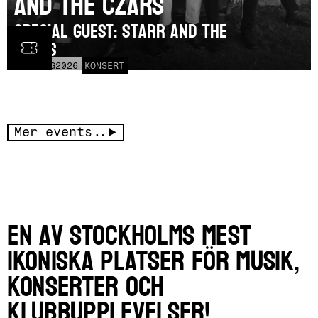
and the Czars
SPECIAL GUEST: Starr and the
Czars
LÖR
15
AUG
2026
KONSERT
Mer events..
En av Stockholms mest
ikoniska platser för musik,
konserter och
klubbupplevelser!