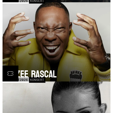
FRE
30
OCT
2026
KONSERT
Dizzee Rascal
LÖR
17
OCT
2026
KONSERT