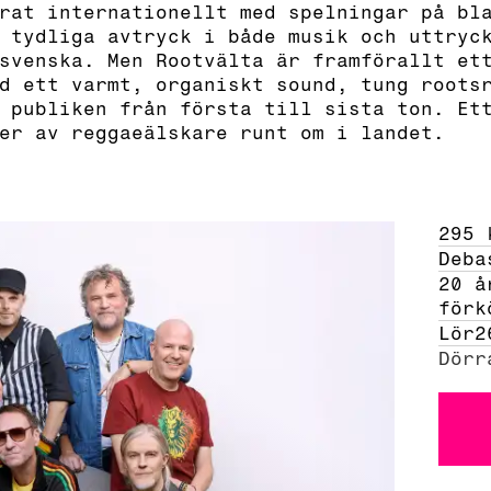
rat internationellt med spelningar på bl
 tydliga avtryck i både musik och uttryc
svenska. Men Rootvälta är framförallt et
d ett varmt, organiskt sound, tung roots
 publiken från första till sista ton. Et
er av reggaeälskare runt om i landet.
295 
Deba
20 å
förk
Lör
2
Dörr