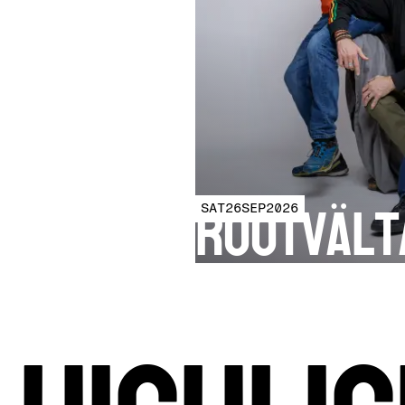
Rootvält
SAT
26
SEP
2026