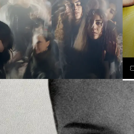
D
LÖR