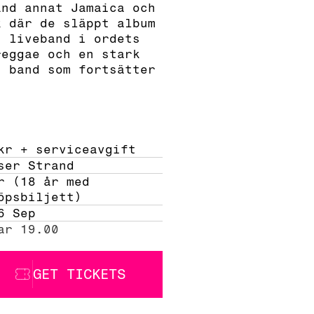
and annat Jamaica och
k där de släppt album
t liveband i ordets
reggae och en stark
t band som fortsätter
kr + serviceavgift 
ser Strand
r (18 år med 
öpsbiljett)
6 Sep
ar 19.00
GET TICKETS