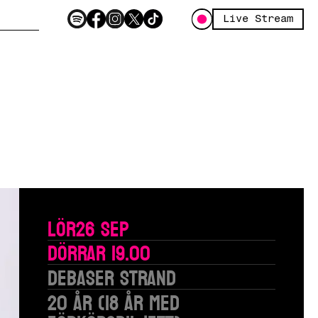
Live Stream
Lör
26 Sep
Dörrar 19.00
Debaser Strand
20 år (18 år med