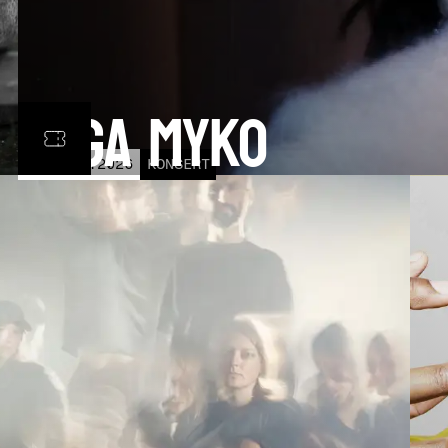
Olga Myko
LÖR
31
OCT
2026
KONSERT