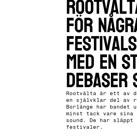
Rootvält
för någr
festival
med en s
Debaser 
Rootvälta är ett av d
en självklar del av r
Borlänge har bandet u
minst tack vare sina 
sound. De har släppt 
festivaler.