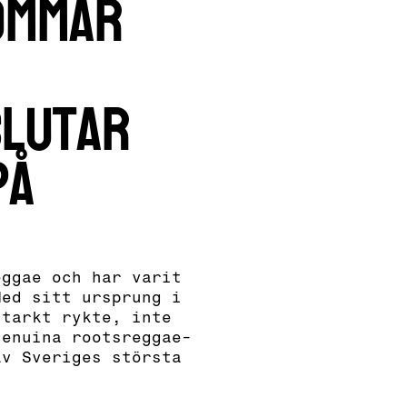
ommar
slutar
på
eggae och har varit
Med sitt ursprung i
starkt rykte, inte
genuina rootsreggae-
av Sveriges största