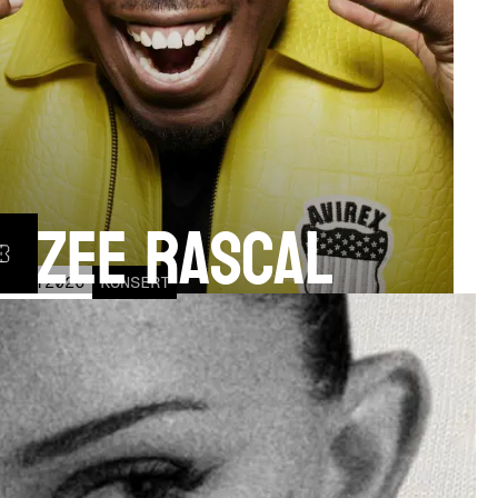
izzee Rascal
17
OCT
2026
KONSERT