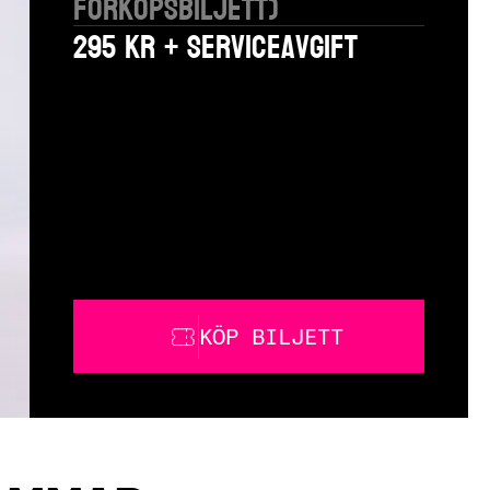
förköpsbiljett)
295 kr + serviceavgift
KÖP BILJETT