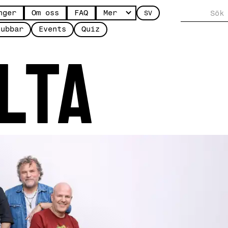
nger
Om oss
FAQ
Mer
SV
lta
lubbar
Events
Quiz