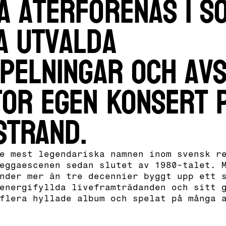
a återförenas i s
a utvalda
spelningar och av
tor egen konsert 
Strand.
e mest legendariska namnen inom svensk r
eggaescenen sedan slutet av 1980-talet. 
nder mer än tre decennier byggt upp ett 
energifyllda liveframträdanden och sitt 
flera hyllade album och spelat på många 