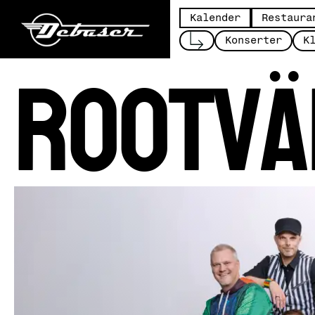
Kalender
Restaura
Rootvä
Konserter
K