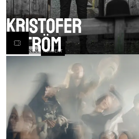
Kristofer
Åström
TOR
5
NOV
2026
KONSERT