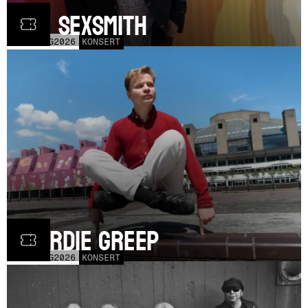
Ron Sexsmith
MÅN
31
AUG
2026
KONSERT
Geordie Greep
TOR
20
AUG
2026
KONSERT