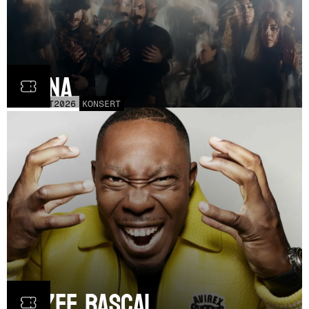
Fauna
FRE
30
OCT
2026
KONSERT
Dizzee Rascal