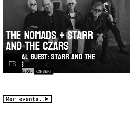
The Nomads + Starr
and the Czars
SPECIAL GUEST: Starr and the
Czars
LÖR
15
AUG
2026
KONSERT
Mer events..