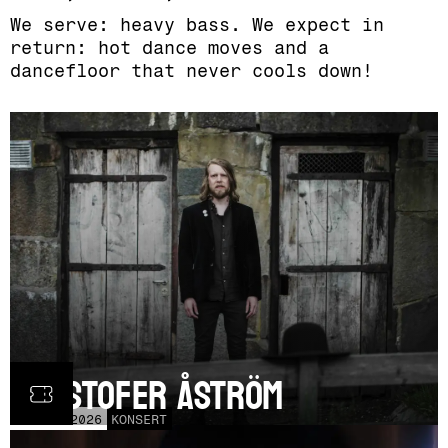
We serve: heavy bass. We expect in
return: hot dance moves and a
dancefloor that never cools down!
Kristofer Åström
TOR
5
NOV
2026
KONSERT