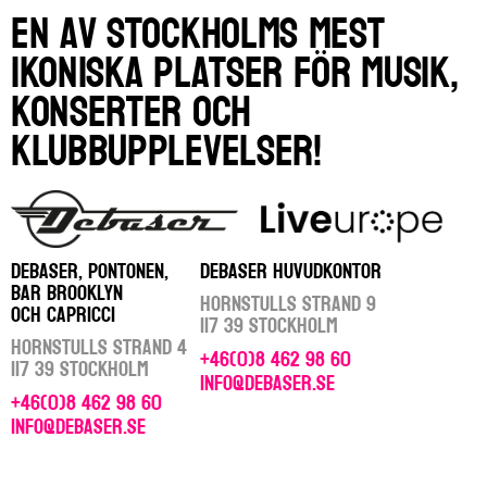
En av Stockholms mest
ikoniska platser för musik,
konserter och
klubbupplevelser!
DEBASER, PONTONEN,
DEBASER HUVUDKONTOR
BAR BROOKLYN
Hornstulls Strand 9
OCH CAPRICCI
117 39 Stockholm
Hornstulls Strand 4
+46(0)8 462 98 60
117 39 Stockholm
info@debaser.se
+46(0)8 462 98 60
info@debaser.se