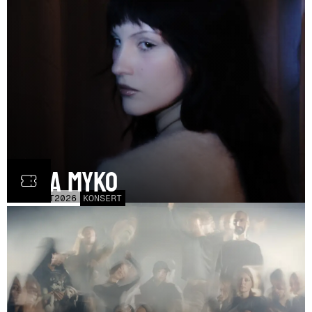
Olga Myko
LÖR
31
OCT
2026
KONSERT