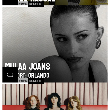
LÖR
17
OCT
2026
KONSERT
Mulaa Joans
SUPPORT: Orlando
MÅN
21
SEP
2026
KONSERT