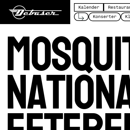
Kalender
Restaura
Mosqui
Konserter
K
Nation