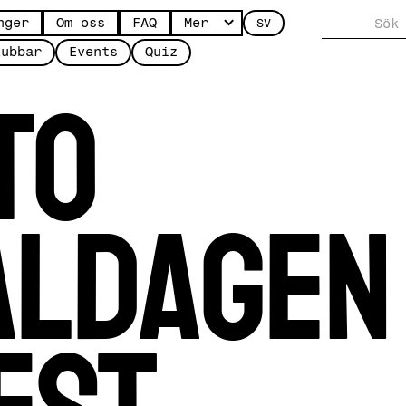
nger
Om oss
FAQ
Mer
SV
to
lubbar
Events
Quiz
aldagen