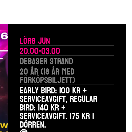
Lör
6 Jun
20.00-03.00
Debaser Strand
20 år (18 år med
förköpsbiljett)
Early Bird: 100 kr +
serviceavgift, Regular
Bird: 140 kr +
serviceavgift. 175 kr i
dörren.