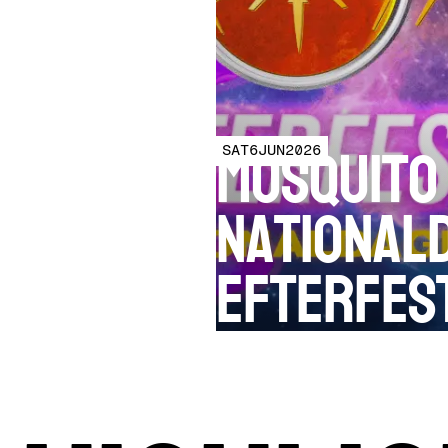
Mosquito
SAT
6
JUN
2026
National
Efterfes