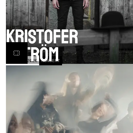
Kristofer
Åström
TOR
5
NOV
2026
KONSERT