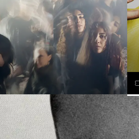
D
LÖR