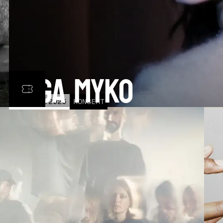
Olga Myko
LÖR
31
OCT
2026
KONSERT