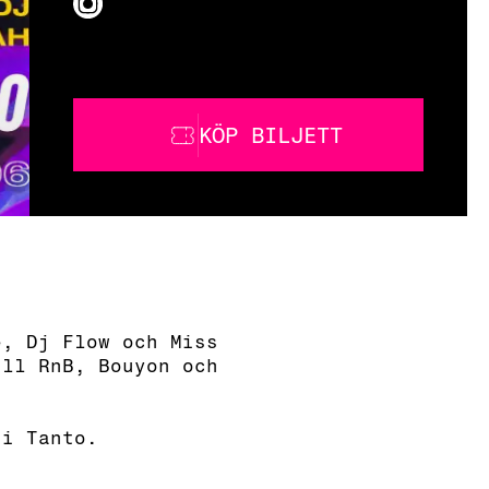
KÖP BILJETT
e, Dj Flow och Miss
ill RnB, Bouyon och
 i Tanto.
__________________________