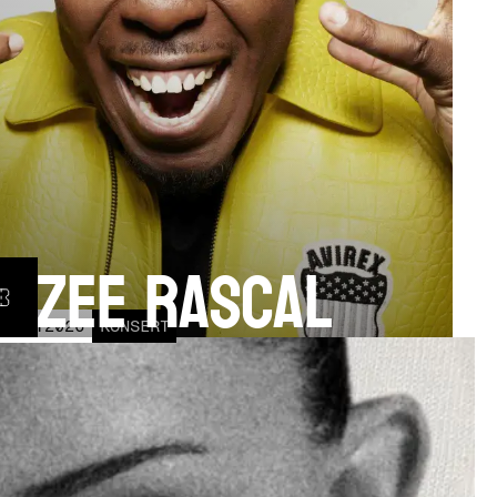
izzee Rascal
17
OCT
2026
KONSERT