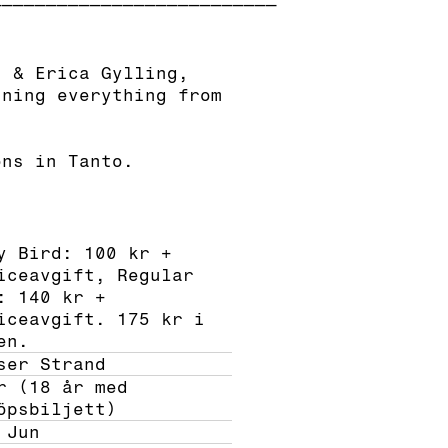
s & Erica Gylling,
nning everything from
ons in Tanto.
y Bird: 100 kr + 
iceavgift, Regular 
: 140 kr + 
iceavgift. 175 kr i 
en.
ser Strand
r (18 år med 
öpsbiljett)
 Jun