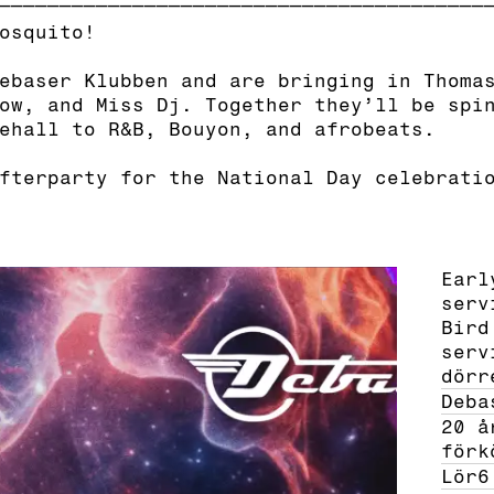
osquito!
ebaser Klubben and are bringing in Thoma
ow, and Miss Dj. Together they’ll be spi
ehall to R&B, Bouyon, and afrobeats.
fterparty for the National Day celebrati
Earl
serv
Bird
serv
dörr
Deba
20 å
förk
Lör
6