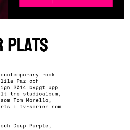
r plats
 contemporary rock
elila Paz och
eign 2014 byggt upp
alt tre studioalbum,
 som Tom Morello,
örts i tv-serier som
 och Deep Purple,