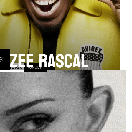
izzee Rascal
17
OCT
2026
KONSERT