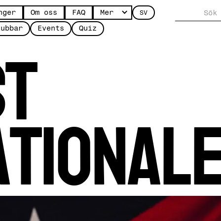
nger
Om oss
FAQ
Mer
SV
st
lubbar
Events
Quiz
ational