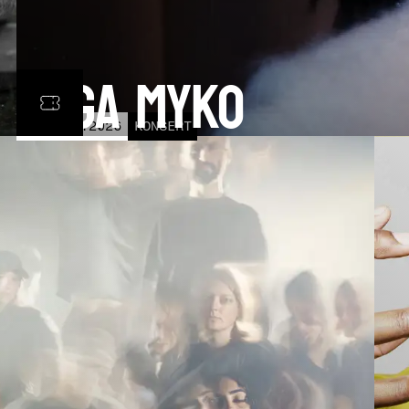
Olga Myko
LÖR
31
OCT
2026
KONSERT