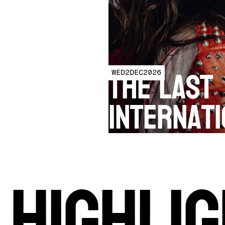
The Last
WED
2
DEC
2026
Internat
HIGHLI