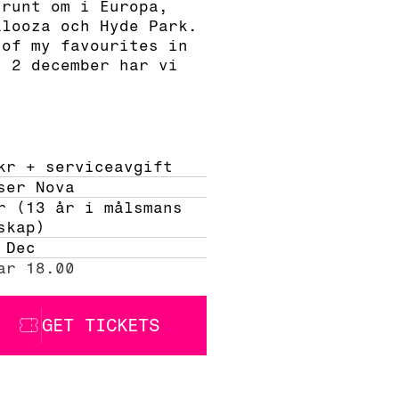
 runt om i Europa,
alooza och Hyde Park.
 of my favourites in
n 2 december har vi
kr + serviceavgift 
ser Nova
r (13 år i målsmans 
skap)
 Dec
ar 18.00
GET TICKETS