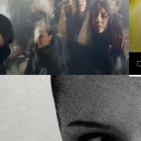
D
LÖR