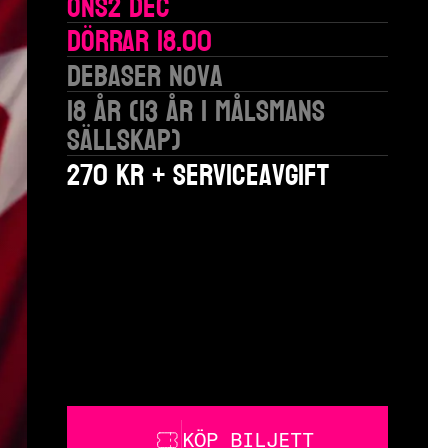
Ons
2 Dec
Dörrar 18.00
Debaser Nova
18 år (13 år i målsmans
sällskap)
270 kr + serviceavgift
KÖP BILJETT