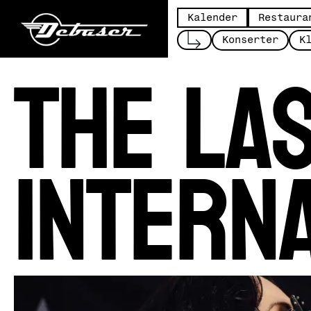
Kalender
Restaura
The La
Konserter
K
Intern