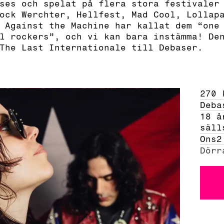
ses och spelat på flera stora festivaler
ock Werchter, Hellfest, Mad Cool, Lollap
 Against the Machine har kallat dem “one
l rockers”, och vi kan bara instämma! De
 The Last Internationale till Debaser.
270 
Deba
18 å
säll
Ons
2
Dörr