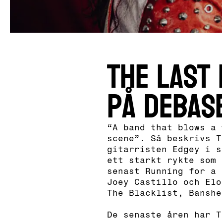
The Last 
på Debase
“A band that blows a 
scene”. Så beskrivs T
gitarristen Edgey i s
ett starkt rykte som 
senast Running for a 
Joey Castillo och Elo
The Blacklist, Banshe
De senaste åren har T