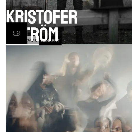
Kristofer
Åström
TOR
5
NOV
2026
KONSERT