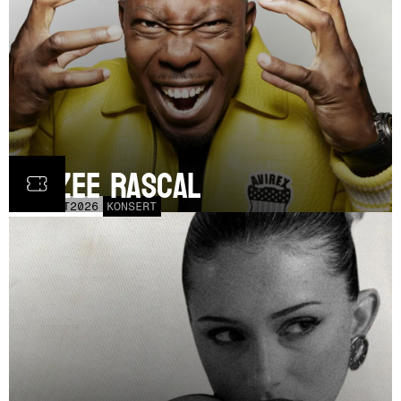
Dizzee Rascal
LÖR
17
OCT
2026
KONSERT