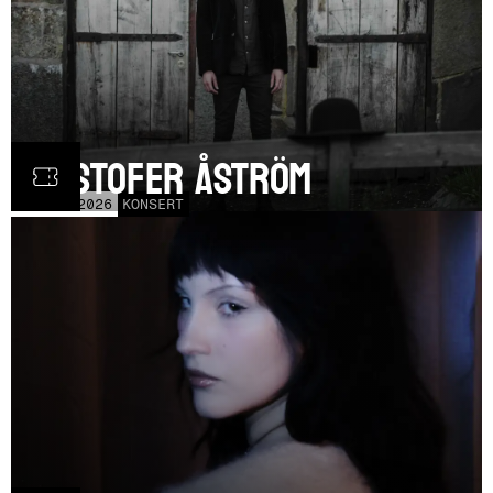
Kristofer Åström
TOR
5
NOV
2026
KONSERT