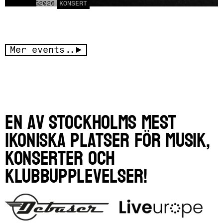
LÖR
15
AUG
2026
KONSERT
Mer events..
En av Stockholms mest
ikoniska platser för musik,
konserter och
klubbupplevelser!