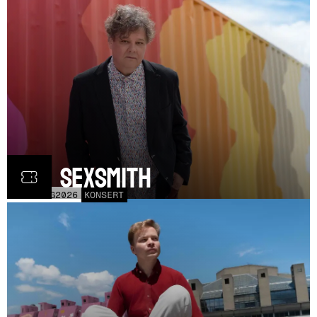
Ron Sexsmith
MÅN
31
AUG
2026
KONSERT