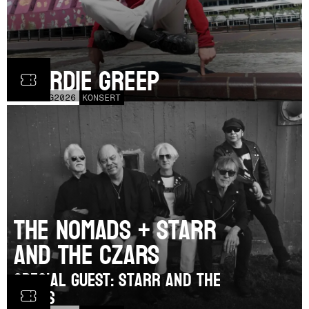
Geordie Greep
TOR
20
AUG
2026
KONSERT
The Nomads + Starr
and the Czars
SPECIAL GUEST: Starr and the
Czars