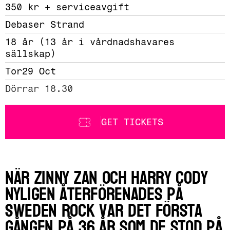
350 kr + serviceavgift 
Debaser Strand
18 år (13 år i vårdnadshavares 
sällskap)
Tor
29 Oct
Dörrar 18.30
GET TICKETS
När Zinny Zan och Harry Cody
nyligen återförenades på
Sweden Rock var det första
gången på 36 år som de stod på