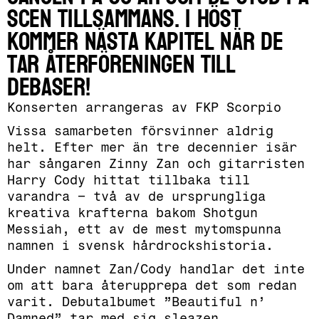
scen tillsammans. I höst
kommer nästa kapitel när de
tar återföreningen till
Debaser!
Konserten arrangeras av FKP Scorpio
Vissa samarbeten försvinner aldrig
helt. Efter mer än tre decennier isär
har sångaren Zinny Zan och gitarristen
Harry Cody hittat tillbaka till
varandra – två av de ursprungliga
kreativa krafterna bakom Shotgun
Messiah, ett av de mest mytomspunna
namnen i svensk hårdrockshistoria.
Under namnet Zan/Cody handlar det inte
om att bara återupprepa det som redan
varit. Debutalbumet ”Beautiful n’
Damned” tar med sig sleazen,