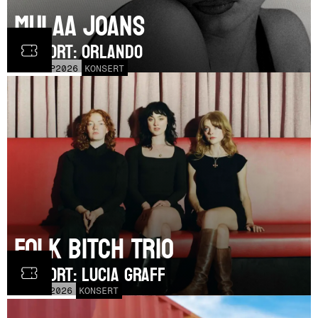
Mulaa Joans
SUPPORT: Orlando
MÅN
21
SEP
2026
KONSERT
Folk Bitch Trio
SUPPORT: Lucia Graff
TOR
3
SEP
2026
KONSERT