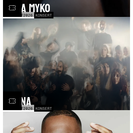
Olga Myko
LÖR
31
OCT
2026
KONSERT
Fauna
FRE
30
OCT
2026
KONSERT